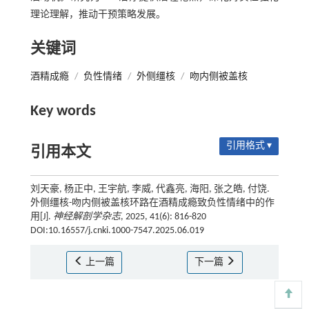
理论理解，推动干预策略发展。
关键词
酒精成瘾
/
负性情绪
/
外侧缰核
/
吻内侧被盖核
Key words
引用格式 ▾
引用本文
刘天豪, 杨正中, 王宇航, 李威, 代鑫亮, 海阳, 张之皓, 付饶.
外侧缰核-吻内侧被盖核环路在酒精成瘾致负性情绪中的作
用[J].
神经解剖学杂志
, 2025, 41(6): 816-820
DOI:10.16557/j.cnki.1000-7547.2025.06.019
上一篇
下一篇