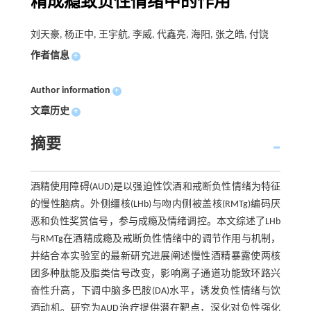
精成瘾致负性情绪中的作用
刘天豪, 杨正中, 王宇航, 李威, 代鑫亮, 海阳, 张之皓, 付饶
作者信息
+
Author information
+
文章历史
+
摘要
酒精使用障碍(AUD)是以强迫性饮酒和戒断负性情绪为特征
的慢性脑病。外侧缰核(LHb)与吻内侧被盖核(RMTg)编码厌
恶和负性奖赏信号，参与成瘾及情绪调控。本文综述了LHb
与RMTg在酒精成瘾及戒断负性情绪中的调节作用与机制，
并结合本实验室的最新研究进展阐述慢性酒精暴露使两核
团多种肽能及脂类信号改变，影响离子通道功能致环路兴
奋性升高，下调中脑多巴胺(DA)水平，诱发负性情绪与饮
酒动机。研究为AUD治疗提供潜在靶点，深化对负性强化