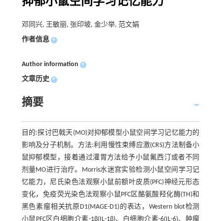
抑郁小鼠空间学习记忆能力
邓同兴, 王敏丽, 张印坡, 金少举, 范文娟
作者信息
+
Author information
+
文章历史
+
摘要
目的:探讨巴戟天(MO)对抑郁模型小鼠空间学习记忆能力的
影响及分子机制。方法:利用慢性束缚应激(CRS)方法制备小
鼠抑郁模型，接着通过灌胃方法给予小鼠氟西汀或者不同
剂量MO进行治疗。Morris水迷宫实验检测小鼠空间学习记
忆能力，尼氏染色法观察小鼠前额叶皮质(PFC)神经元形态
变化，免疫荧光染色法观察小鼠PFC区酪氨酸羟化酶(TH)和
黑色素瘤相关抗原D1(MAGE-D1)的表达，Western blot检测
小鼠PFC区白细胞介素-1β(IL-1β)、白细胞介素-6(IL-6)、肿瘤