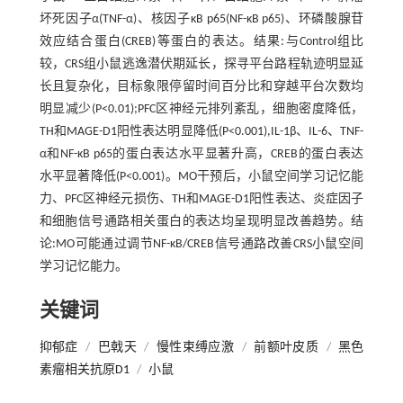
坏死因子α(TNF-α)、核因子κB p65(NF-κB p65)、环磷酸腺苷
效应结合蛋白(CREB)等蛋白的表达。结果:与Control组比
较，CRS组小鼠逃逸潜伏期延长，探寻平台路程轨迹明显延
长且复杂化，目标象限停留时间百分比和穿越平台次数均
明显减少(P<0.01);PFC区神经元排列紊乱，细胞密度降低，
TH和MAGE-D1阳性表达明显降低(P<0.001),IL-1β、IL-6、TNF-
α和NF-κB p65的蛋白表达水平显著升高，CREB的蛋白表达
水平显著降低(P<0.001)。MO干预后，小鼠空间学习记忆能
力、PFC区神经元损伤、TH和MAGE-D1阳性表达、炎症因子
和细胞信号通路相关蛋白的表达均呈现明显改善趋势。结
论:MO可能通过调节NF-κB/CREB信号通路改善CRS小鼠空间
学习记忆能力。
关键词
抑郁症
/
巴戟天
/
慢性束缚应激
/
前额叶皮质
/
黑色
素瘤相关抗原D1
/
小鼠