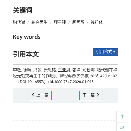
关键词
脂代谢
/
轴突再生
/
膜重建
/
胆固醇
/
线粒体
Key words
引用格式 ▾
引用本文
李敏, 徐晴, 冯源, 康恩铭, 王亚周, 张坤, 殷松娜. 脂代谢在神
经元轴突再生中的作用[J].
神经解剖学杂志
, 2026, 42(1): 107-
111 DOI:10.16557/j.cnki.1000-7547.2026.01.015
上一篇
下一篇