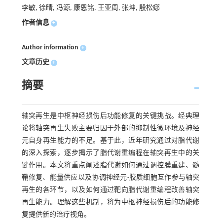
李敏, 徐晴, 冯源, 康恩铭, 王亚周, 张坤, 殷松娜
作者信息
+
Author information
+
文章历史
+
摘要
轴突再生是中枢神经损伤后功能修复的关键挑战。经典理
论将轴突再生失败主要归因于外部的抑制性微环境及神经
元自身再生能力的不足。基于此，近年研究通过对脂代谢
的深入探索，逐步揭示了脂代谢重编程在轴突再生中的关
键作用。本文将重点阐述脂代谢如何通过调控膜重建、髓
鞘修复、能量供应以及协调神经元-胶质细胞互作参与轴突
再生的各环节，以及如何通过靶向脂代谢重编程改善轴突
再生能力。理解这些机制，将为中枢神经损伤后的功能修
复提供新的治疗视角。