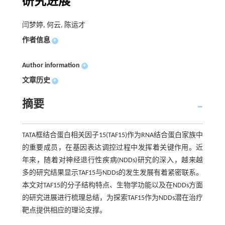
研究进展
闫梦婷, 何云, 陈运才
作者信息
+
Author information
+
文章历史
+
摘要
TATA框结合蛋白相关因子15(TAF15)作为RNA结合蛋白家族中
的重要成员，在基因表达调控过程中发挥着关键作用。近
年来，随着对神经退行性疾病(NDDs)研究的深入，越来越
多的研究结果显示TAF15与NDDs的发生发展有着紧密联系。
本文对TAF15的分子结构特点、生物学功能以及在NDDs方面
的研究进展进行梳理总结，为探索TAF15作为NDDs潜在治疗
靶点提供相应的理论支撑。