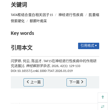
关键词
TATA框结合蛋白相关因子15
/
神经退行性疾病
/
肌萎缩
侧索硬化
/
额颞叶痴呆
Key words
引用格式 ▾
引用本文
闫梦婷, 何云, 陈运才. TAF15在神经退行性疾病中的作用研
究进展[J].
神经解剖学杂志
, 2026, 42(1): 129-133
DOI:10.16557/j.cnki.1000-7547.2026.01.019
上一篇
下一篇