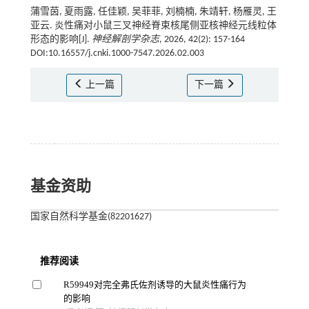
蒲雪茵, 夏雨露, 任佳颖, 吴菲菲, 刘楠楠, 朱靖轩, 杨雁灵, 王
亚云. 炎性痛对小鼠三叉神经脊束核尾侧亚核神经元线粒体
形态的影响[J].
神经解剖学杂志
, 2026, 42(2): 157-164
DOI:10.16557/j.cnki.1000-7547.2026.02.003
上一篇
下一篇
基金资助
国家自然科学基金(82201627)