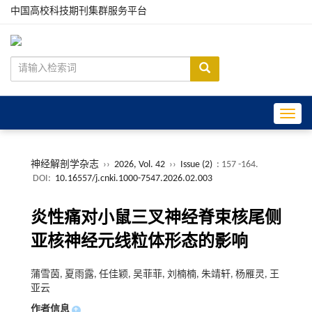
中国高校科技期刊集群服务平台
Toggle
神经解剖学杂志
››
2026, Vol. 42
››
Issue (2)
: 157 -164.
DOI:
10.16557/j.cnki.1000-7547.2026.02.003
炎性痛对小鼠三叉神经脊束核尾侧
亚核神经元线粒体形态的影响
蒲雪茵, 夏雨露, 任佳颖, 吴菲菲, 刘楠楠, 朱靖轩, 杨雁灵, 王
亚云
作者信息
+