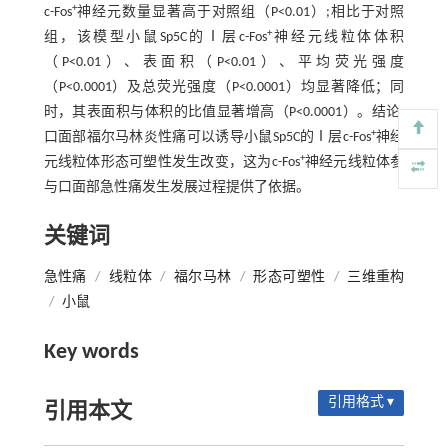
+
c-Fos
神经元数量显著高于对照组（P<0.01）;相比于对照
+
组，该模型小鼠Sp5C的Ⅰ层c-Fos
神经元线粒体体积
（P<0.01）、表面积（P<0.01）、平均荧光强度
（P<0.0001）及总荧光强度（P<0.0001）均显著降低；同
时，其表面积与体积的比值显著增高（P<0.0001）。结论:
+
口面部福尔马林炎性痛可以诱导小鼠Sp5C的Ⅰ层c-Fos
神经
+
元线粒体形态可塑性发生改变，这为c-Fos
神经元线粒体参
与口面部急性痛发生发展过程提供了依据。
关键词
急性痛
/
线粒体
/
福尔马林
/
形态可塑性
/
三维重构
/
小鼠
Key words
引用格式 ▾
引用本文