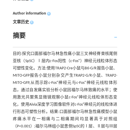
Author information
+
文章历史
+
摘要
目的:探究口面部福尔马林急性痛小鼠三叉神经脊束核尾侧
+
亚核（Sp5C）Ⅰ层内c-Fos阳性（c-Fos
）神经元线粒体形态
可塑性变化。方法:使用TRAP2-Cre小鼠与B6-G/R报告小鼠、
MITO-GFP报告小鼠分别杂交产生TRAP2-G/R小鼠、TRAP2-
+
+
MITO-GFP,从而示踪c-Fos
神经元与c-Fos
神经元线粒体形
态，通过自发痛实验分析小鼠因福尔马林致痛的水平；使
+
用激光共聚焦显微镜观察小鼠c-Fos
神经元线粒体形态变
+
化，使用Aivia深度学习图像软件对c-Fos
神经元的线粒体进
行形态可塑性分析。结果:口面部福尔马林急性痛模型小鼠
疼痛水平在一相痛与二相痛期间均显著高于对照组
（P<0.001）;福尔马林组小鼠患侧Sp5C的Ⅰ层、Ⅱ层与Ⅲ层