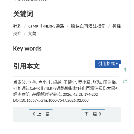
关键词
针刺
/
CaMKⅡ/NLRP3通路
/
脑缺血再灌注损伤
/
神经
炎症
/
大鼠
Key words
引用格式 ▾
引用本文
肖露波, 李芊, 卢小叶, 卓越, 田楚宁, 罗小精, 张泓, 田浩梅.
针刺通过CaMKⅡ/NLRP3通路抑制脑缺血再灌注损伤大鼠神
经炎症[J].
神经解剖学杂志
, 2026, 42(2): 194-202
DOI:10.16557/j.cnki.1000-7547.2026.02.008
上一篇
下一篇