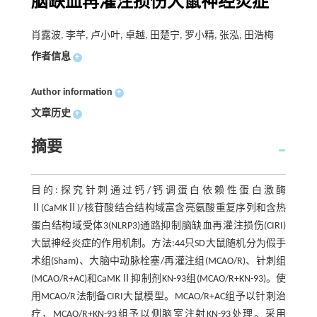
脑缺血再灌注损伤大鼠神经炎症
肖露波, 李芊, 卢小叶, 卓越, 田楚宁, 罗小精, 张泓, 田浩梅
作者信息
+
Author information
+
文章历史
+
摘要
目的:探究针刺通过钙/钙调蛋白依赖性蛋白激酶
Ⅱ(CaMKⅡ)/核苷酸结合结构域富含亮氨酸重复序列和含热
蛋白结构域受体3(NLRP3)通路抑制脑缺血再灌注损伤(CIRI)
大鼠神经炎症的作用机制。方法:44只SD大鼠随机分为假手
术组(Sham)、大脑中动脉栓塞/再灌注组(MCAO/R)、针刺组
(MCAO/R+AC)和CaMKⅡ抑制剂KN-93组(MCAO/R+KN-93)。使
用MCAO/R法制备CIRI大鼠模型。MCAO/R+AC组予以针刺治
疗，MCAO/R+KN-93组予以侧脑室注射KN-93处理。采用