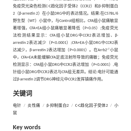
免疫荧光染色检测C-C趋化因子受体2（CCR2）和β-抑制蛋白
2（β-arrestin 2）在小鼠DRG中的表达情况。结果:在C57BL/6
野生型（WT）小鼠中，与Control组相比，CFA组小鼠痛敏显
著增强，CFA+EA组小鼠痛敏显著降低（P<0.05）;免疫荧光
法检测结果显示：CFA组小鼠DRG中CCR2表达增加、β-
arrestin 2表达减少（P<0.0001）;CFA+EA小鼠DRG中CCR2表
-/-
达减少，β-arrestin 2表达增加（P<0.0001）。在Arrb2
小鼠
中，CFA+EA未能缓解CFA足底注射所导致的痛敏；免疫荧光
检测显示：CFA组小鼠DRG中CCR2表达增加（P<0.0001）,电
针组小鼠DRG中CCR2表达与CFA组无差异。结论:电针可能通
过β-arrestin 2调节DRG神经元中CCR2发挥镇痛作用。
关键词
电针
/
炎性痛
/
β-抑制蛋白2
/
C-C趋化因子受体2
/
小
鼠
Key words