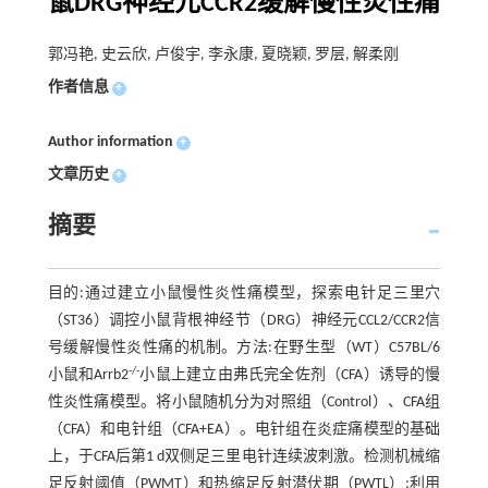
鼠DRG神经元CCR2缓解慢性炎性痛
郭冯艳, 史云欣, 卢俊宇, 李永康, 夏晓颖, 罗层, 解柔刚
作者信息
+
Author information
+
文章历史
+
摘要
目的:通过建立小鼠慢性炎性痛模型，探索电针足三里穴
（ST36）调控小鼠背根神经节（DRG）神经元CCL2/CCR2信
号缓解慢性炎性痛的机制。方法:在野生型（WT）C57BL/6
-/-
小鼠和Arrb2
小鼠上建立由弗氏完全佐剂（CFA）诱导的慢
性炎性痛模型。将小鼠随机分为对照组（Control）、CFA组
（CFA）和电针组（CFA+EA）。电针组在炎症痛模型的基础
上，于CFA后第1 d双侧足三里电针连续波刺激。检测机械缩
足反射阈值（PWMT）和热缩足反射潜伏期（PWTL）;利用