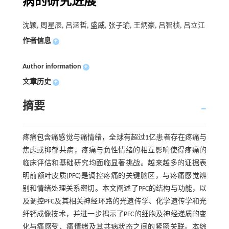
病的研究进展
沈颖, 周星辰, 吕涵哲, 盛威, 张子瑜, 王炳豪, 吕智桢, 吕立江
作者信息
+
Author information
+
文章历史
+
摘要
疼痛包含痛感觉与痛情绪，全球有超过1亿患者存在疼痛与
焦虑或抑郁共病，疼痛与负性情绪的相互影响使得疼痛的
临床评估和基础研究均面临显著挑战。越来越多的证据表
明前额叶皮质(PFC)是调控疼痛的关键脑区，与疼痛感觉辨
别和情绪处理关系密切。本文阐述了PFC的结构与功能，以
及调控PFC及其相关神经环路的光遗传学、化学遗传学和光
纤钙成像技术，并进一步揭示了PFC的细胞及神经递质的变
化与痛感受、痛情绪及其共病状态之间的紧密关联。本综