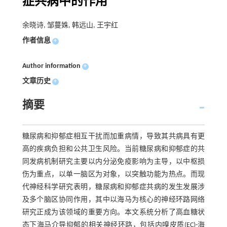
症共病中的作用
余晓诗, 邹蔓姝, 韩远山, 王宇红
作者信息
+
Author information
+
文章历史
+
摘要
糖尿病和抑郁症相互干扰而加重病情，导致其共病具有更
高的疾病负担和公共卫生风险。当前糖尿病和抑郁症的共
同发病机制研究主要以内分泌免疫影响为主导，以中枢损
伤为重点，以单一脑区为对象，以突触功能为热点。而现
代神经科学研究表明，糖尿病和抑郁症共病的发生发展涉
及多个脑区协同作用，其中以海马为核心的神经环路网络
研究正成为该领域的重要方向。本文系统分析了高血糖状
态下海马介导抑郁的相关神经环路，包括内嗅皮质(EC)-海