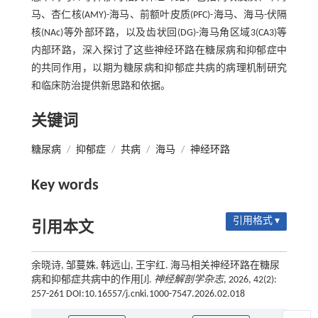
马、杏仁核(AMY)-海马、前额叶皮质(PFC)-海马、海马-伏隔
核(NAc)等外部环路，以及齿状回(DG)-海马角区域3(CA3)等
内部环路，深入探讨了这些神经环路在糖尿病和抑郁症中
的共同作用，以期为糖尿病和抑郁症共病的病理机制研究
和临床防治提供新思路和依据。
关键词
糖尿病
/
抑郁症
/
共病
/
海马
/
神经环路
Key words
引用格式 ▾
引用本文
余晓诗, 邹蔓姝, 韩远山, 王宇红. 海马相关神经环路在糖尿
病和抑郁症共病中的作用[J].
神经解剖学杂志
, 2026, 42(2):
257-261 DOI:10.16557/j.cnki.1000-7547.2026.02.018