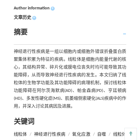
Author information
+
文章历史
+
摘要
神经退行性疾病是一组以细胞内或细胞外错误折叠蛋白质
聚集体积累为特征的疾病。线粒体是细胞内能量代谢的核
心，其结构异常、碎片化或膜电位丧失时均可能导致其功
能障碍，从而导致神经退行性疾病的发生。本文归纳了线
粒体的生物学功能及其功能障碍的病理机制，探讨线粒体
功能障碍在阿尔茨海默病(AD)、帕金森病(PD)、亨廷顿病
(HD)、多发性硬化症(MS)、肌萎缩侧索硬化(ALS)疾病中的作
用，并深入讨论其病因及进展。
关键词
线粒体
/
神经退行性疾病
/
氧化应激
/
自噬
/
线粒体