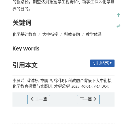
的新路径，期望达到拓宽学生视野和引领学生深入化学世
界的目的。
关键词
化学基础教育
/
大中衔接
/
科教交融
/
教学体系
Key words
引用格式 ▾
引用本文
李晨瑶, 潘钺柠, 章鹏飞, 徐伟明. 科教融合背景下大中衔接
化学教育探索与实践[J].
大学化学
, 2025, 40(01): 7-14 DOI:
上一篇
下一篇