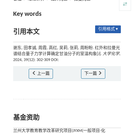
Key words
引用格式 ▾
引用本文
谢东, 田孝诚, 周霞, 高红, 吴莉, 张莉, 周盼盼. 红外和拉曼光
谱结合量子力学计算确定甘油分子的室温构象[J].
大学化学
,
2024, 39(12): 302-309 DOI:
上一篇
下一篇
基金资助
兰州大学教育教学改革研究项目(JYXM(一般项目-化