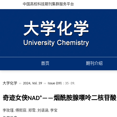
中国高校科技期刊集群服务平台
首页
期刊介绍
大学化学
››
2024, Vol. 39
››
Issue (09)
: 35 -39.
+
奇迹女侠NAD
——烟酰胺腺嘌呤二核苷酸
李玫瑾, 傅熙容, 郑雪, 刘语涵, 李宝