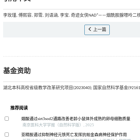
+
李玫瑾, 傅熙容, 郑雪, 刘语涵, 李宝. 奇迹女侠NAD
——烟酰胺腺嘌呤二核苷
上一篇
基金资助
湖北本科高校省级教学改革研究项目(2023040); 国家自然科学基金(921611