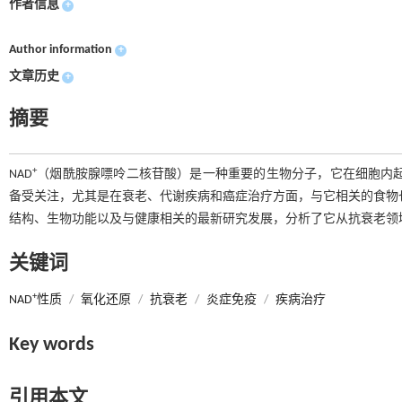
作者信息
+
Author information
+
文章历史
+
摘要
+
NAD
（烟酰胺腺嘌呤二核苷酸）是一种重要的生物分子，它在细胞内起
备受关注，尤其是在衰老、代谢疾病和癌症治疗方面，与它相关的食物
结构、生物功能以及与健康相关的最新研究发展，分析了它从抗衰老领
关键词
+
NAD
性质
/
氧化还原
/
抗衰老
/
炎症免疫
/
疾病治疗
Key words
引用本文