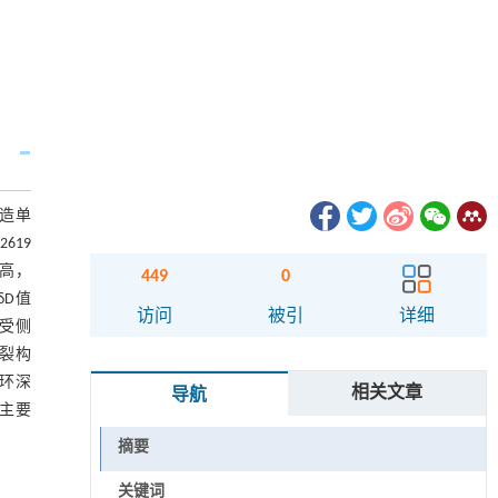
造单
619
高，
449
0
δD值
访问
被引
详细
要受侧
裂构
环深
相关文章
导航
主要
摘要
关键词