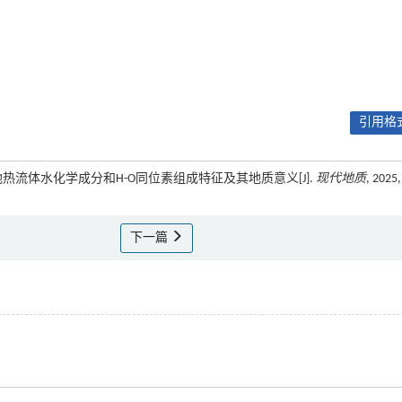
引用格式
陶组地热流体水化学成分和H-O同位素组成特征及其地质意义[J].
现代地质
, 2025,
下一篇