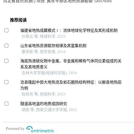
河北省自然资源厅项目“冀东平原区地热资源勘查”(2017020)