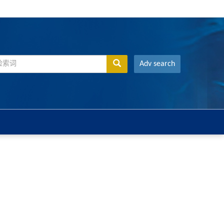
Adv search