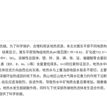
优越。为了科学保护、合理利用该地热资源，本文对冀东平原不同地质构
显示，冀东平原馆陶组地热水pH值范围7.78～8.62、矿化度722.3～2
-
水中F
、SiO
、溶解性总固体、锶、锌、溴、碘、铁、锰、偏硼酸等含量较
2
如F、B、As、Li等）含量要低得多。H-O同位素特征显示，地热水中
1300 m,总体径流方向由西北向东南，地热水与上覆浅部地层水联系不密切，主
深循环加热成因的地下热水。燕山地区山地大气降水在重力的作用下沿断
-岩反应逐渐剧烈，溶滤作用，导致热水中矿物质含量显著增加。随着循
，地热水发生脱硫酸作用，同时与下伏深部热储地热流体发生混合作用，
提供了科学依据。