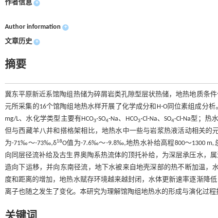
作者信息
+
Author information
+
文章历史
+
摘要
冀东平原新近系馆陶组热储为碎屑岩类孔隙型层状热储，地热地质条件
元所采集的16个馆陶组地热水样开展了化学成分和H-O同位素组成分析。结果
mg/L、水化学类型主要有HCO
·SO
-Na、HCO
·Cl-Na、SO
·Cl-Na型；热
3
4
3
4
但与西藏羊八井和搭格架相比，地热水中一些与岩浆热液活动相关的元素（
18
为-71‰～-73‰,δ
O值为-7.6‰～-9.8‰,地热水补给高程800～
向同层径流补给及古生界奥陶系热流体的顶托补给，为深层承压水，属
造向下运移，并向东南径流，地下水被来自地壳深部的热不断加温，水
度和距离的增加，地热水赋存环境越来越封闭，水体更新速率逐渐降低
离子也随之发生了变化。本研究为理解馆陶组地热水的形成与演化过程
关键词