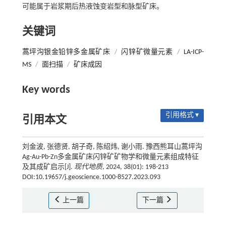
可能属于岩浆期后热液蚀变岩型和脉型矿床。
关键词
蒿坪沟银金铅锌多金属矿床
/
闪锌矿微量元素
/
LA-ICP-
MS
/
面扫描
/
矿床成因
Key words
引用格式 ▾
引用本文
刘金波, 张德贤, 胡子奇, 陈绍炜, 谢小雨. 豫西熊耳山蒿坪沟
Ag-Au-Pb-Zn多金属矿床闪锌矿矿物学和微量元素组成特征
及其成矿启示[J].
现代地质
, 2024, 38(01): 198-213
DOI:10.19657/j.geoscience.1000-8527.2023.093
上一篇
下一篇