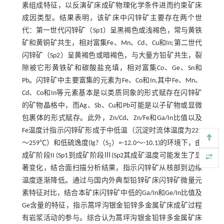
素组成特征，以反演矿床成矿物理化学条件进而约束矿床
成因类型。结果表明，该矿床中闪锌矿主要存在两个世
代：第一世代闪锌矿（Sp1）呈黑褐色或浅褐色，常与黄铁
矿和黄铜矿共生，相对富集Fe、Mn、Cd、Cu和In;第二世代
闪锌矿（Sp2）呈黄褐色或暗褐色，与大量方铅矿共生，裂
隙被它形黄铁矿和碳酸盐充填，相对富集Co、Ge、Sn和
Pb。闪锌矿中主要富集的元素为Fe、Co和In,其中Fe、Mn、
Cd、Co和In等元素基本是以类质同象的形式赋存在闪锌矿
的矿物晶格中，而Ag、Sb、Cu和Pb可能是以子矿物或显微
包裹体的形式赋存。此外，Zn/Cd、Zn/Fe和Ga/In比值以及
Fe温度计指示闪锌矿形成于中低温（沉淀时流体温度为229
～259℃）和低硫逸度(lg?（S
）=-12.0～-10.1)的环境下，由
2
成矿阶段II (Sp1到成矿阶段Ⅲ(Sp2其成矿温度可能发生了显
著变化，结合面扫描分析结果，指示闪锌矿从核部到边缘
温度逐渐降低。通过与国内外典型铅锌矿床闪锌矿微量元
素特征对比，结合本矿床闪锌矿中低的Ga/In和Ge/In比值及
Ge含量的特征，指示蒿坪沟银金铅锌多金属矿床成矿过程
有岩浆活动的参与。综合认为蒿坪沟银金铅锌多金属矿床