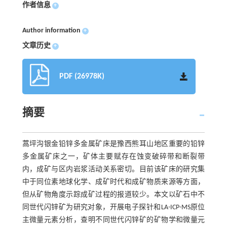
作者信息
+
Author information
+
文章历史
+
PDF (26978K)
摘要
蒿坪沟银金铅锌多金属矿床是豫西熊耳山地区重要的铅锌
多金属矿床之一，矿体主要赋存在蚀变破碎带和断裂带
内，成矿与区内岩浆活动关系密切。目前该矿床的研究集
中于同位素地球化学、成矿时代和成矿物质来源等方面，
但从矿物角度示踪成矿过程的报道较少。本文以矿石中不
同世代闪锌矿为研究对象，开展电子探针和LA-ICP-MS原位
主微量元素分析，查明不同世代闪锌矿的矿物学和微量元