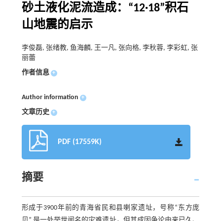
砂土液化泥流造成：“12·18”积石
山地震的启示
李俊磊, 张绪教, 鱼海麟, 王一凡, 张向格, 李秋蓉, 李彩虹, 张
丽蕾
作者信息
+
Author information
+
文章历史
+
PDF (17559K)
摘要
形成于3900年前的青海省民和县喇家遗址，号称“东方庞
贝”,是一处举世闻名的灾难遗址，但其成因争论由来已久、