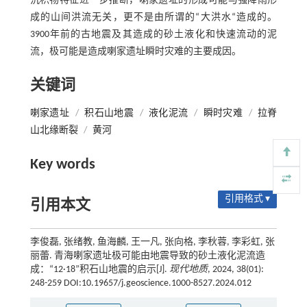
沉积物特征进一步推断，喇家遗址的形成可能与强降雨形
成的山间洪流无关，更不是由所谓的“大洪水“造成的。
3900年前的古地震及其造成的砂土液化和快速流动的泥
流，极可能是造成喇家遗址瞬时灾难的主要成因。
关键词
喇家遗址
/
积石山地震
/
液化泥流
/
瞬时灾难
/
拉脊
山北缘断裂
/
黄河
Key words
引用格式 ▾
引用本文
李俊磊, 张绪教, 鱼海麟, 王一凡, 张向格, 李秋蓉, 李彩虹, 张
丽蕾. 青海喇家遗址极可能由地震导致的砂土液化泥流造
成：“12·18”积石山地震的启示[J].
现代地质
, 2024, 38(01):
248-259 DOI:10.19657/j.geoscience.1000-8527.2024.012