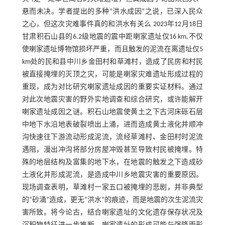
悬而未决。学者提出的多种“洪水成因”之说，已深入民众
之心，但这次灾难事件真的和洪水有关么 2023年12月18日
甘肃积石山县的6.2级地震的震中距喇家遗址仅16 km,不仅
使喇家遗址博物馆损坏严重，而且触发的泥流在离遗址仅5
km处的民和县中川乡金田村和草滩村，造成了民房和村民
被直接掩埋的灭顶之灾，可能是喇家灾难遗址形成过程的
重现，成为对比研究喇家遗址成因的重要实证材料。通过
对此次地震灾害的野外实地调查和综合研究，或许能解开
喇家遗址成因之谜。积石山地震使黄土之下古河床砾石层
中地下水沿地表破裂喷出上涌，进而造成黄土液化并顺冲
沟快速往下游流动形成泥流，流经草滩村、金田村时泥流
遇阻，漫出冲沟将部分房屋冲毁甚至导致村民被掩埋。特
殊的地层结构及富集的地下水，在地震的触发之下造成砂
土液化并形成泥流，是造成中川乡地震灾害的重要原因。
现场调查表明，草滩村一家五口被掩埋的悲剧，并非典型
的“砂涌”造成，更无“洪水”的痕迹，而是地震的次生泥流灾
害所致。将今论古，结合喇家遗址的文化遗存保存状况及