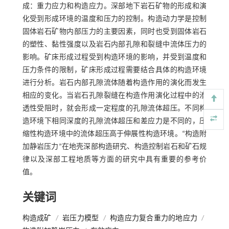
成：重力应力和构造应力。深部地下岩石矿物的形成和演
化受到形成环境的温度和压力的控制。构造动力学是控制
固体岩石矿物内部压力的主要因素，同时也受到固体岩石
的塑性、黏性强度以及岩石内部孔隙和裂缝中流体压力的
影响。矿床形成过程受到构造环境的影响，并受到温度和
压力条件的限制，矿床形成过程需要结合具体的构造环境
进行分析。岩石内部孔隙流体随着构造作用的演化而发生
相应的变化。当岩石孔隙裂缝在构造作用演化过程中的渗
透性受阻时，就会形成一定程度的孔隙流体超压。不同构
造环境下相同深度的孔隙流体超压和差应力是不同的，压
缩性构造环境中的流体超压高于伸展性构造环境。“构造附
加静岩压力”在地壳深部构造研究、构造控制岩石和矿石规
律以及深部工程地质等方面的研究中具有重要的参考价
值。
关键词
构造成矿
/
岩压力模型
/
构造应力复合重力的地应力
/