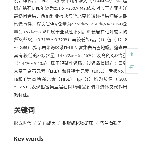
明，辉长岩
Pb/
U加权平均年龄为（270.8±3.2） Ma,煌
斑岩锆石U-Pb年龄为251.5～250.9 Ma,依次对应于古亚洲洋
最终闭合后、西伯利亚板块与华北克拉通碰撞后伸展两期
构造事件。辉长岩SiO
含量为47.29%～51.45%,Na
O+K
O含
2
2
2
量为0.97%～3.08%,属于亚碱性系列。辉长岩有相对较高的
87
86
(
Sr/
Sr)
（0.7199～0.7239）与较低的ε
（t）值（-12.18
i
Nd
～-9.55）,指示岩浆源区系EMⅡ型富集岩石圈地幔。煌斑岩
具有较低的SiO
含量（47.72%～52.15%）及高的K
O含量
2
2
（4.47%～9.43%）,属于钙碱性钾质、过钾质煌斑岩；富集
大离子亲石元素（LILE）和轻稀土元素（LREE）,亏损Nb、
Ta和Ti等高场强元素（HFSE）,ε
（t）均为负值（-20.0
Hf
～-2.9）,表现出富集型岩石圈地幔受到俯冲流体交代作用
的特征。
关键词
形成时代
/
岩石成因
/
铜镍硫化物矿床
/
乌兰陶勒盖
Key words