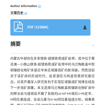
Author information
+
文章历史
+
PDF (12386K)
摘要
内蒙古中部存在多条镁铁-超镁铁质成矿岩带，其中位于黄
花滩—小南山镁铁-超镁铁质成矿岩带中的乌兰陶勒盖中型
铜镍硫化物矿床是近年来区域镍找矿的新突破。然而目前
关于该矿床的形成时代、岩浆源区与构造背景研究属空
白，对其开展深入研究有利于实现区域镍成矿规律总结及
下一步找矿部署。本文选择乌兰陶勒盖铜镍硫化物矿床中
的辉长岩与煌斑岩开展了系统的LA-ICP-MS锆石U-Pb定年、
Hf同位素组成、全岩元素与Sr-Nd同位素组成分析。结果表
206
238