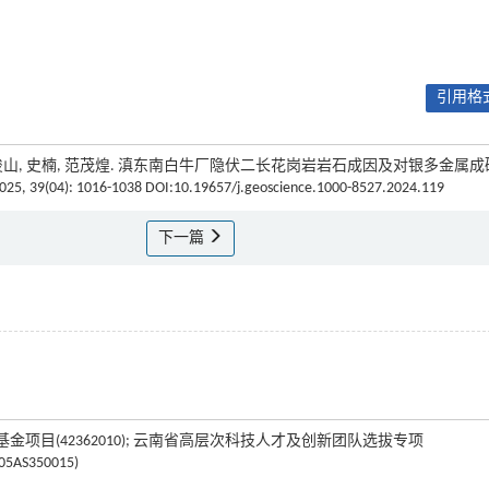
引用格式
波德, 刀俊山, 史楠, 范茂煌. 滇东南白牛厂隐伏二长花岗岩岩石成因及对银多金属
2025, 39(04): 1016-1038 DOI:10.19657/j.geoscience.1000-8527.2024.119
下一篇
科学基金项目(42362010); 云南省高层次科技人才及创新团队选拔专项
S350015)