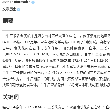
Author information
+
文章历史
+
摘要
白牛厂银多金属矿床是滇东南地区超大型矿床之一，位于滇东南地区
LA-ICP-MS锆石U-Pb定年、全岩地球化学与锆石Lu-Hf同位素
白牛厂隐伏花岗岩岩体与成矿作用。研究结果表明，白牛厂二长花岗岩4件样品
（88.5±0.5） Ma、（87.1±0.5） Ma,均属燕山晚期。白牛厂二长花
-6
-
8.48%）特征，具有较高的稀土元素含量(ΣREE=172.49×10
～333.22×10
16.76）,具弱的负铕异常（0.44～0.78）,相对富集大离子亲石元素R
白牛厂二长花岗岩的锆石ε
（t）值为-21.5～-4.3,对应的Hf二阶段
Hf
合分析认为，白牛厂断层F
的形成，为研究区深部岩浆活动提供了运移
3
成深部隐伏花岗岩岩体，白牛厂深部隐伏二长花岗岩体形成与燕山晚期
关键词
锆石U-Pb定年
/
LA-ICP-MS
/
二长花岗岩
/
深部隐伏花岗岩岩体
/
白