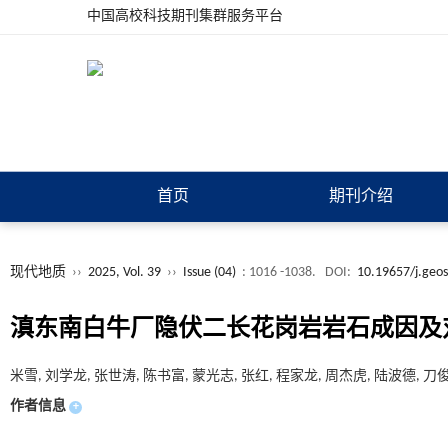
中国高校科技期刊集群服务平台
首页
期刊介绍
现代地质
››
2025, Vol. 39
››
Issue (04)
: 1016 -1038.
DOI:
10.19657/j.geo
滇东南白牛厂隐伏二长花岗岩岩石成因及对
米雪, 刘学龙, 张世涛, 陈书富, 蒙光志, 张红, 程家龙, 周杰虎, 陆波德, 刀
作者信息
+