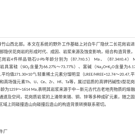
薄竹山西北部。本文在系统的野外工作基础上对白牛厂隐伏二长花岗岩进
测试，确定深部隐伏花岗岩的形成时代、成因、岩浆来源及蚀变影响，结合构造背景
锆石U-Pb年龄分别为（87.7±0.5） Ma、（87.34±0.4） 
岗岩具富硅（SiO
含量为66.27%～73.77%）、富碱（Na
O+K
O含量为6.1
2
2
2
6
-6
,平均值271.30×10
),轻重稀土元素分馏明显（LREE/HREE=12.74～20.47,
b、K和高场强元素Th、U、Ce、Zr、Hf、Ta等，属过铝质的高钾钙碱性S型花
模式年龄为1259～1614 Ma,表明其岩浆来源于中—新元古代古老地壳物质的熔
通道及空间，花岗质岩浆的上涌带来锡、铜、锌等多种成矿元素，随之固
区域上同碰撞造山向碰撞后造山的构造背景转换联系密切。
牛厂