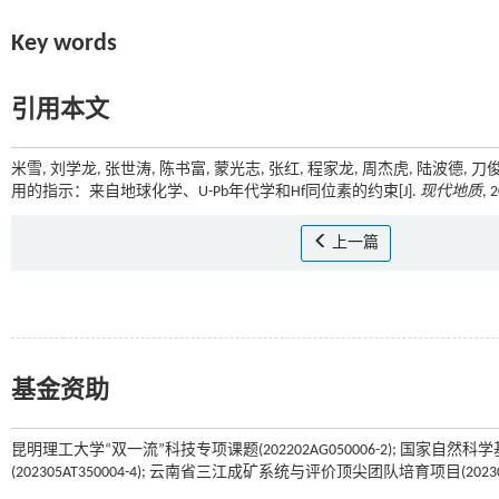
Key words
引用本文
米雪, 刘学龙, 张世涛, 陈书富, 蒙光志, 张红, 程家龙, 周杰虎, 陆
用的指示：来自地球化学、U-Pb年代学和Hf同位素的约束[J].
现代地质
, 
上一篇
基金资助
昆明理工大学“双一流”科技专项课题(202202AG050006-2); 国家自然
(202305AT350004-4); 云南省三江成矿系统与评价顶尖团队培育项目(202305A