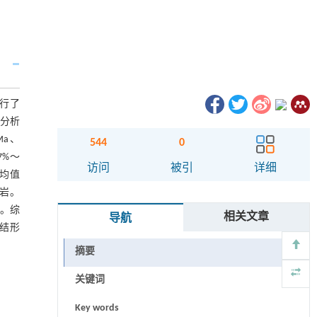
行了
，分析
Ma、
544
0
7%～
访问
被引
详细
平均值
岗岩。
融。综
相关文章
导航
结形
摘要
关键词
Key words