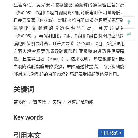
显著降低，荧光素异硫氰酸酯-葡聚糖的通透性显著升高
（P<0.05）;C组和D组白羽肉鸡空肠跨膜电阻值明显降低，
且差异显著（P<0.05）;C组和D组白羽肉鸡空肠荧光素异硫
氰酸酯-葡聚糖的通透性明显升高，且差异显著
（P<0.05）。与B组相比，C组、D组和E组白羽肉鸡空肠跨
膜电阻值明显升高，且差异显著（P<0.05）;C组、D组和E组
白羽肉鸡空肠荧光素异硫氰酸酯-葡聚糖的通透性明显降
低，且差异显著（P<0.05）。结果表明，热应激能够引起
白羽肉鸡肠黏膜屏障受损，屏障通透性提高，而茶多酚能
够对热应激引起的白羽肉鸡的肠屏障受损起到修复作用。
关键词
茶多酚
/
热应激
/
肉鸡
/
肠道屏障功能
Key words
引用格式 ▾
引用本文