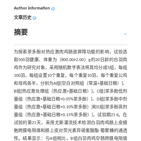
Author information
+
文章历史
+
摘要
为探索茶多酚对热应激肉鸡肠道屏障功能的影响，试验选
取500羽健康、体重为（800.00±2.00）g的20日龄的白羽肉
鸡作为研究对象，采用随机数字表法将其均分成5组，每组
100羽，每组设置10个重复，每个重复10羽，每个重复公鸡
和母鸡各半，分别为A组[空白对照组（常温+基础日粮）]、
B组[热应激处理组（热应激+基础日粮）]、C组[茶多酚低剂
量组（热应激+基础日粮+0.05%茶多酚）]、D组[茶多酚中剂
量组（热应激+基础日粮+0.10%茶多酚）]和E组[茶多酚高剂
量组（热应激+基础日粮+0.15%茶多酚）]，试验期21 d。在
试验的第21天，采用尤斯灌流技术检测白羽肉鸡肠上皮细
胞跨膜电阻值和肠上皮对荧光素异硫氰酸酯-葡聚糖的通透
性。结果显示：与A组相比，B组白羽肉鸡空肠跨膜电阻值