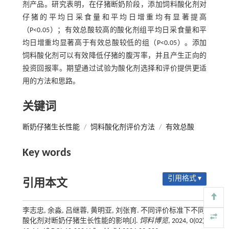
剂产品。研究表明，在仔猪断奶阶段，添加饲料酸化剂对
仔猪的平均日采食量和平均日增重均有显著提高
（P<0.05）；有效总酸较高的酸化剂组平均日采食量和平
均日增重均显著高于有效总酸较低的组（P<0.05）。添加
饲料酸化剂可以有效降低仔猪的腹泻率，并且产生正向的
投资回报率。期望通过试验为酸化剂选择和评价提供更适
用的方法和思路。
关键词
断奶仔猪生长性能
/
饲料酸化剂评价方法
/
有效总酸
Key words
引用格式 ▾
引用本文
李志忠, 余淼, 吕继蓉, 黄明亚, 刘张育. 不同评价标准下不同
酸化剂对断奶仔猪生长性能的影响[J].
饲料博览
, 2024, 0(02):