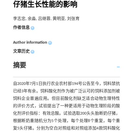
仔猪生长性能的影响
李志忠, 余淼, 吕继蓉, 黄明亚, 刘张育
作者信息
+
Author information
+
文章历史
+
摘要
自2020年7月1日执行农业农村部194号公告至今，饲料禁抗
已经3年有余。饲料酸化剂作为被广泛认可的饲料添加剂被
饲料企业普遍应用。但目前酸化剂缺乏适合动物生理特性
的评价方式，试验提出了一种更适用于动物生理阶段的酸
化剂评价指标：有效总酸。试验选取200头头胎断奶仔猪，
根据断奶重随机分为5个处理，每个处理8个重复，每个重
复5头仔猪。分别为空白对照组和对照组添加4款饲料酸化