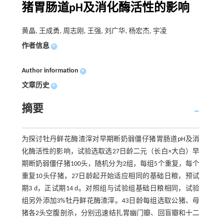
猪胃肠道pH及消化酶活性的影响
黄晶, 王成勇, 周志刚, 王强, 刘广华, 杨宏杰, 宇凌
作者信息
+
Author information
+
文章历史
+
摘要
为探讨牡丹鲜花酶渣滓对早期断奶弱僵仔猪胃肠道pH及消
化酶活性的影响，试验选取选27日龄二元（长白×大白）早
期断奶弱僵仔猪100头，随机分为2组，每组5个重复，每个
重复10头仔猪，27日龄起开始适应相同的基础日粮，预试
期3 d，正试期14 d。对照组与试验组基础日粮相同，试验
组另外添加3%牡丹鲜花酶渣滓。43日龄每组选取公猪、母
猪各2头空腹剖杀，分别迅速结扎胃幽门瓣、回盲瓣和十二