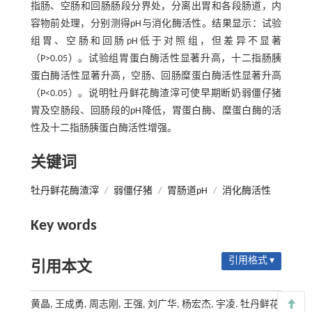
指肠、空肠和回肠肠段分界处，分离出胃和各段肠道，内
容物前处理，分别测得pH与消化酶活性。结果显示：试验
组胃、空肠和回肠pH低于对照组，但差异不显著
（P>0.05）。试验组胃蛋白酶活性显著升高，十二指肠胰
蛋白酶活性显著升高，空肠、回肠糜蛋白酶活性显著升高
（P<0.05）。说明牡丹鲜花酶渣滓可使早期断奶弱僵仔猪
胃及空肠段、回肠段的pH降低，胃蛋白酶、糜蛋白酶的活
性及十二指肠胰蛋白酶活性增强。
关键词
牡丹鲜花酶渣滓
/
弱僵仔猪
/
胃肠道pH
/
消化酶活性
Key words
引用格式 ▾
引用本文
黄晶, 王成勇, 周志刚, 王强, 刘广华, 杨宏杰, 宇凌. 牡丹鲜花