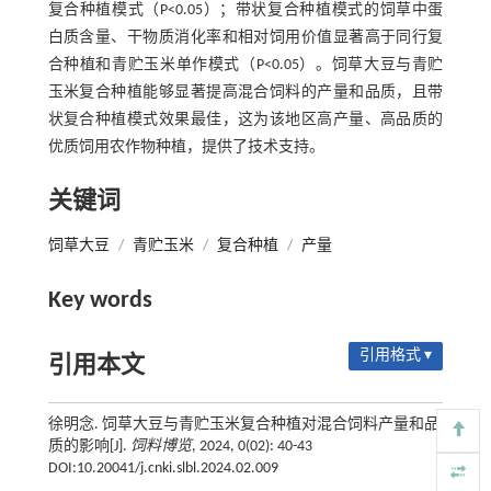
复合种植模式（P<0.05）；带状复合种植模式的饲草中蛋
白质含量、干物质消化率和相对饲用价值显著高于同行复
合种植和青贮玉米单作模式（P<0.05）。饲草大豆与青贮
玉米复合种植能够显著提高混合饲料的产量和品质，且带
状复合种植模式效果最佳，这为该地区高产量、高品质的
优质饲用农作物种植，提供了技术支持。
关键词
饲草大豆
/
青贮玉米
/
复合种植
/
产量
Key words
引用格式 ▾
引用本文
徐明念. 饲草大豆与青贮玉米复合种植对混合饲料产量和品
质的影响[J].
饲料博览
, 2024, 0(02): 40-43
DOI:10.20041/j.cnki.slbl.2024.02.009