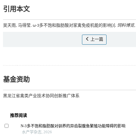
引用本文
吴天雨, 马得莹. ω-3多不饱和脂肪酸对家禽免疫机能的影响[J].
饲料博览
,
上一篇
基金资助
黑龙江省禽类产业技术协同创新推广体系