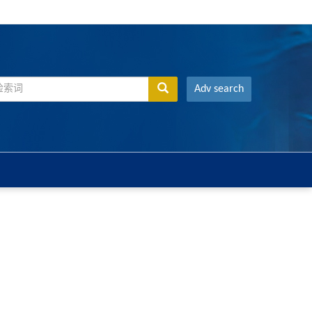
Adv search