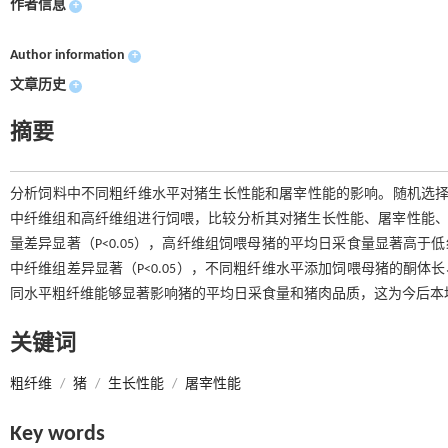
作者信息
+
Author information
+
文章历史
+
摘要
分析饲料中不同粗纤维水平对猪生长性能和屠宰性能的影响。随机选择
中纤维组和高纤维组进行饲喂，比较分析其对猪生长性能、屠宰性能、
量差异显著（P<0.05），高纤维组饲喂母猪的平均日采食量显著高于低
中纤维组差异显著（P<0.05），不同粗纤维水平添加饲喂母猪的酮体长
同水平粗纤维能够显著影响猪的平均日采食量和猪肉品质，这为今后本
关键词
粗纤维
/
猪
/
生长性能
/
屠宰性能
Key words