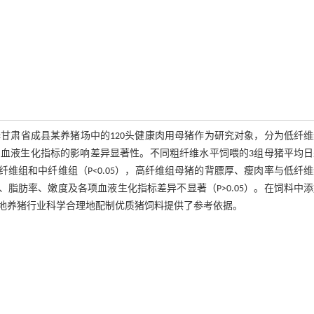
甘肃省成县某养猪场中的120头健康肉用母猪作为研究对象，分为低纤维
血液生化指标的影响差异显著性。不同粗纤维水平饲喂的3组母猪平均日
纤维组和中纤维组（P<0.05），高纤维组母猪的背膘厚、瘦肉率与低纤
、脂肪率、嫩度及各项血液生化指标差异不显著（P>0.05）。在饲料中
地养猪行业科学合理地配制优质猪饲料提供了参考依据。