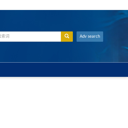
Adv search