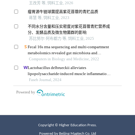
Copyright © Higher Education Press.
Powered by Beijing Magtech Co. Ltd