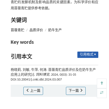
青贮的发酵机制及影响品质的关键因素，为科学评价和应
用苜蓿青贮提供参考依据。
关键词
苜蓿青贮
/
品质评价
/
奶牛生产
Key words
引用格式 ▾
引用本文
杨晓莉, 刘敏, 牛萍, 何涛. 苜蓿青贮品质评价及在奶牛生产
应用上的研究[J].
饲料博览
, 2024, 0(03): 31-35
DOI:10.20041/j.cnki.slbl.2024.03.007
上一篇
下一篇