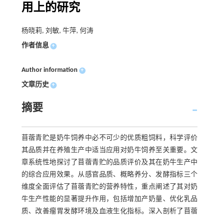
用上的研究
杨晓莉, 刘敏, 牛萍, 何涛
作者信息
+
Author information
+
文章历史
+
摘要
苜蓿青贮是奶牛饲养中必不可少的优质粗饲料，科学评价
其品质并在养殖生产中适当应用对奶牛饲养至关重要。文
章系统性地探讨了苜蓿青贮的品质评价及其在奶牛生产中
的综合应用效果。从感官品质、概略养分、发酵指标三个
维度全面评估了苜蓿青贮的营养特性，重点阐述了其对奶
牛生产性能的显著提升作用，包括增加产奶量、优化乳品
质、改善瘤胃发酵环境及血液生化指标。深入剖析了苜蓿