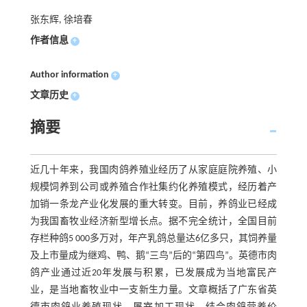
张东辉, 徐培春
作者信息
+
Author information
+
文章历史
+
摘要
近几十年来，我国肉鸽养殖业经历了从家庭庭院养殖、小
规模饲养到公司或养殖合作社集约化养殖模式，经历着产
加销一条龙产业化发展的重大转变。目前，养鸽业已经成
为我国畜牧业经济新型增长点。据不完全统计，全国目前
存栏种鸽5 000多万对，年产乳鸽总量达6亿多只，其饲养量
及上市量成为继鸡、鸭、鹅“三鸟”后的“第四鸟”。英德市肉
鸽产业通过近20年发展与积累，已发展成为当地富民产
业，是当地畜牧业中一支新生力量。文章概括了广东省英