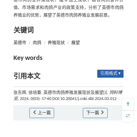
德市肉鸽业养殖现状、屠宰加工现状，结合肉鸽营养价
值、市场需求和肉鸽产业的政策支持，分析了英德市肉鸽
养殖业的优势，展望了英德市肉鸽养殖业发展前景。
关键词
英德市
/
肉鸽
/
养殖现状
/
展望
Key words
引用格式 ▾
引用本文
张东辉, 徐培春. 英德市肉鸽养殖发展现状及展望[J].
饲料博
览
, 2024, 0(03): 57-60 DOI:10.20041/j.cnki.slbl.2024.03.012
上一篇
下一篇