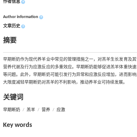
作者信息
+
Author information
+
文章历史
+
摘要
早期断奶作为现代养羊业中常见的管理措施之一，对羔羊生长发育及其
营养代谢及行为应激反应的多重效应。早期断奶能够促进羔羊体重快速
等问题。此外，早期断奶可能引发行为异常和应激反应增加，进而影响
大限度减轻早期断奶对羔羊的不利影响，推动养羊业可持续发展。
关键词
早期断奶
/
羔羊
/
营养
/
应激
Key words