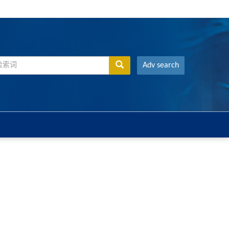
Adv search