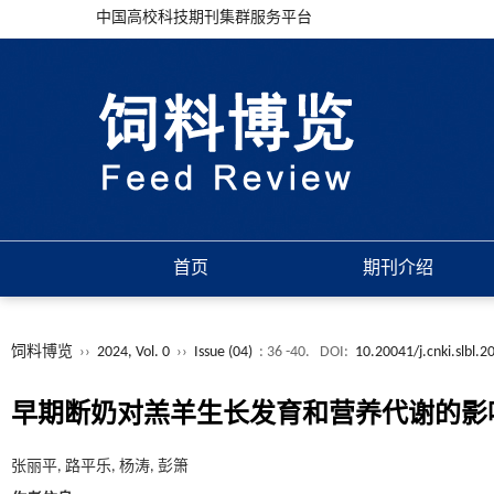
中国高校科技期刊集群服务平台
首页
期刊介绍
饲料博览
››
2024, Vol. 0
››
Issue (04)
: 36 -40.
DOI:
10.20041/j.cnki.slbl.
早期断奶对羔羊生长发育和营养代谢的影
张丽平, 路平乐, 杨涛, 彭箫