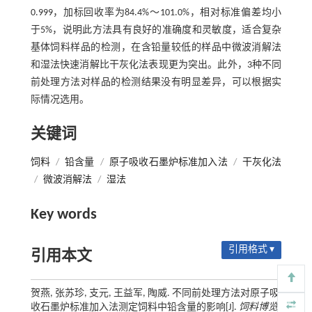
0.999，加标回收率为84.4%～101.0%，相对标准偏差均小
于5%，说明此方法具有良好的准确度和灵敏度，适合复杂
基体饲料样品的检测，在含铅量较低的样品中微波消解法
和湿法快速消解比干灰化法表现更为突出。此外，3种不同
前处理方法对样品的检测结果没有明显差异，可以根据实
际情况选用。
关键词
饲料
/
铅含量
/
原子吸收石墨炉标准加入法
/
干灰化法
/
微波消解法
/
湿法
Key words
引用格式 ▾
引用本文
贺燕, 张苏珍, 支元, 王益军, 陶威. 不同前处理方法对原子吸
收石墨炉标准加入法测定饲料中铅含量的影响[J].
饲料博览
,