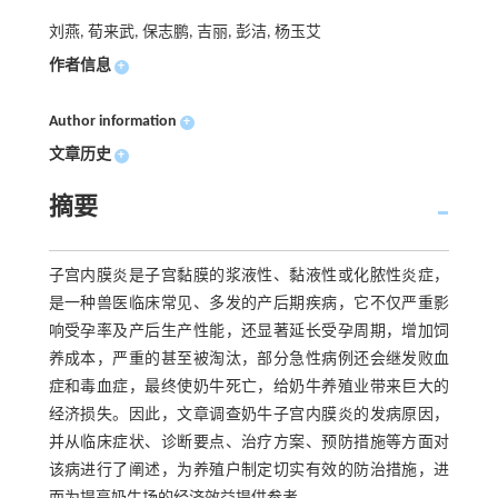
刘燕, 荀来武, 保志鹏, 吉丽, 彭洁, 杨玉艾
作者信息
+
Author information
+
文章历史
+
摘要
子宫内膜炎是子宫黏膜的浆液性、黏液性或化脓性炎症，
是一种兽医临床常见、多发的产后期疾病，它不仅严重影
响受孕率及产后生产性能，还显著延长受孕周期，增加饲
养成本，严重的甚至被淘汰，部分急性病例还会继发败血
症和毒血症，最终使奶牛死亡，给奶牛养殖业带来巨大的
经济损失。因此，文章调查奶牛子宫内膜炎的发病原因，
并从临床症状、诊断要点、治疗方案、预防措施等方面对
该病进行了阐述，为养殖户制定切实有效的防治措施，进