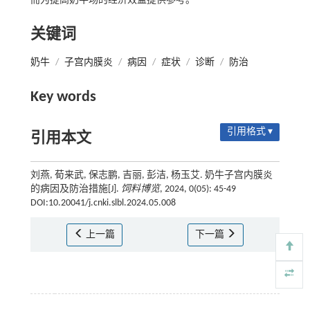
而为提高奶牛场的经济效益提供参考。
关键词
奶牛
/
子宫内膜炎
/
病因
/
症状
/
诊断
/
防治
Key words
引用格式 ▾
引用本文
刘燕, 荀来武, 保志鹏, 吉丽, 彭洁, 杨玉艾. 奶牛子宫内膜炎
的病因及防治措施[J].
饲料博览
, 2024, 0(05): 45-49
DOI:10.20041/j.cnki.slbl.2024.05.008
上一篇
下一篇