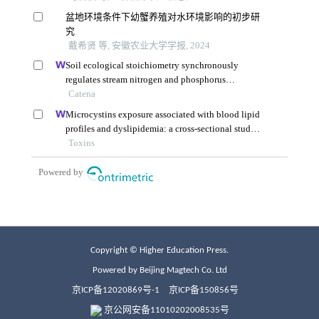
Copyright © Higher Education Press.
Powered by Beijing Magtech Co. Ltd
京ICP备12020869号-1
京ICP备150856号
京公网安备11010202008535号