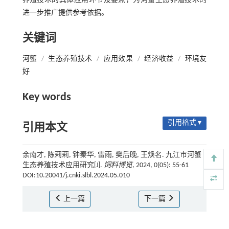
养殖技术的具体应用环节及要点，为河蟹生态养殖技术的
进一步推广提供参考依据。
关键词
河蟹
/
生态养殖技术
/
应用效果
/
经济收益
/
环境友
好
Key words
引用格式 ▾
引用本文
余南才, 陈莉莉, 钟秦华, 雷雨, 樊后晚, 王焕名. 九江市河蟹
生态养殖技术应用研究[J].
饲料博览
, 2024, 0(05): 55-61
DOI:10.20041/j.cnki.slbl.2024.05.010
上一篇
下一篇