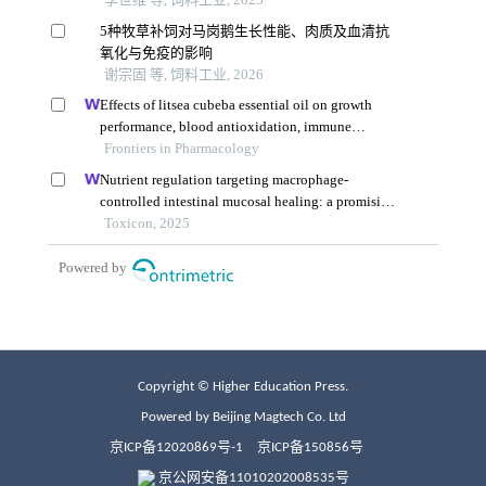
Copyright © Higher Education Press.
Powered by Beijing Magtech Co. Ltd
京ICP备12020869号-1
京ICP备150856号
京公网安备11010202008535号