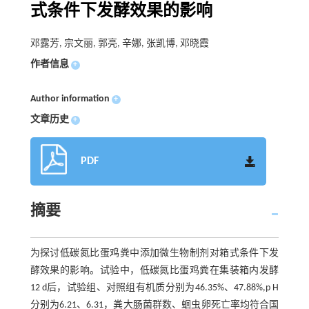
式条件下发酵效果的影响
邓露芳, 宗文丽, 郭亮, 辛娜, 张凯博, 邓晓霞
作者信息
+
Author information
+
文章历史
+
PDF
摘要
为探讨低碳氮比蛋鸡粪中添加微生物制剂对箱式条件下发
酵效果的影响。试验中，低碳氮比蛋鸡粪在集装箱内发酵
12 d后，试验组、对照组有机质分别为46.35%、47.88%,p H
分别为6.21、6.31，粪大肠菌群数、蛔虫卵死亡率均符合国