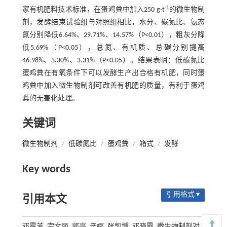
-1
家有机肥料技术标准，在蛋鸡粪中加入250 g·t
的微生物制
剂，发酵结束试验组与对照组相比，水分、碳氮比、氨态
氮分别降低6.64%、29.71%、14.57%（P<0.01），粗灰分降
低5.69%（P<0.05），总氮、有机质、总碳分别提高
46.98%、3.30%、3.31%（P<0.05）。结果表明：低碳氮比
蛋鸡粪在有氧条件下可以发酵生产出合格有机肥，同时蛋
鸡粪中加入微生物制剂可改善有机肥的质量，有利于蛋鸡
粪的无害化处理。
关键词
微生物制剂
/
低碳氮比
/
蛋鸡粪
/
箱式
/
发酵
Key words
引用格式 ▾
引用本文
邓露芳, 宗文丽, 郭亮, 辛娜, 张凯博, 邓晓霞. 微生物制剂对