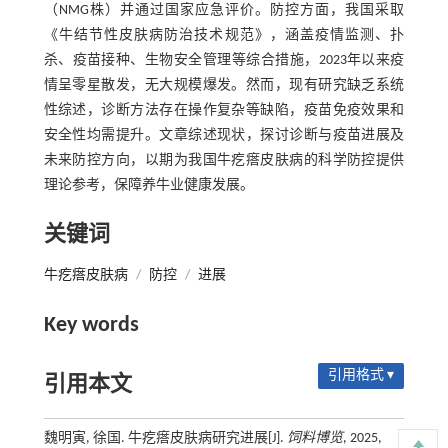
（NMG株）并通过国家应急评价。防控方面，我国采取
《牛结节性皮肤病防治技术规范》，涵盖疫情监测、扑
杀、疫苗接种、生物安全管理等综合措施，2023年以来疫
情呈零星散发，无大规模爆发。然而，现有研究缺乏系统
性综述，诊断方法存在操作复杂等缺陷，疫苗免疫效果和
安全性均需提升。文章综述现状，探讨诊断与疫苗进展及
未来防控方向，以期为我国牛疙瘩皮肤病的科学防控提供
理论参考，保障养牛业健康发展。
关键词
牛疙瘩皮肤病
/
防控
/
进展
Key words
引用格式 ▾
引用本文
魏明寅, 徐国. 牛疙瘩皮肤病研究进展[J].
饲料博览
, 2025,