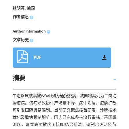
魏明寅, 徐国
作者信息
+
Author information
+
文章历史
+
PDF
摘要
牛疙瘩皮肤病被WOAH列为通报疫病，我国将其列为二类动
物疫病。该病导致奶牛产奶量下降、病牛消瘦，疫情扩散
可引发国际贸易限制。当前研究聚焦疫苗研发、诊断技术
优化及致病机制解析，国内已完成多株流行毒株全基因组
测序，建立高灵敏度间接ELISA诊断法，研制出灭活疫苗