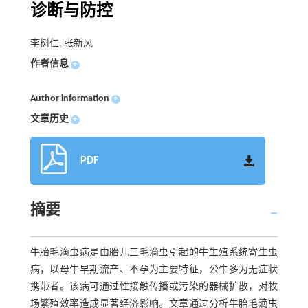
诊断与防控
李树仁, 张新风
作者信息
+
Author information
+
文章历史
+
PDF
摘要
牛胎毛滴虫病是由胎儿三毛滴虫引起的牛生殖系统寄生虫
病，以母牛早期流产、不孕为主要特征，公牛多为无症状
携带者。该病可通过性接触传播或污染的器械扩散，对牧
场繁殖效率造成显著经济影响。文章通过分析牛胎毛滴虫