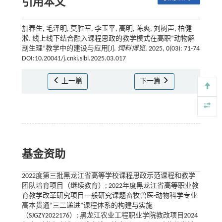
引用本文
加春生, 毛泽明, 莫胜军, 李玉平, 高明, 陈爽, 刘树声, 柏健
淞. 线上线下结合融入课程思政的教学模式在高职“动物解
剖生理”教学中的建设与应用[J].
饲料博览
, 2025, 0(03): 71-74
DOI:10.20041/j.cnki.slbl.2025.03.017
上一篇
下一篇
基金资助
2022度第三批黑龙江省高等学校课程思政示范课程和教学
团队培育项目（继续教育）; 2022年度黑龙江省高等职业教
育教学改革研究项目一般研究课题畜牧兽医-动物科学专业
高本贯通“三二递进”课程体系的构建与实施
（SJGZY2022176）; 黑龙江农业工程职业学院教改项目2024