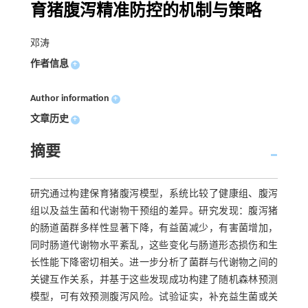
育猪腹泻精准防控的机制与策略
邓涛
作者信息
+
Author information
+
文章历史
+
摘要
研究通过构建保育猪腹泻模型，系统比较了健康组、腹泻
组以及益生菌和代谢物干预组的差异。研究发现：腹泻猪
的肠道菌群多样性显著下降，有益菌减少，有害菌增加，
同时肠道代谢物水平紊乱，这些变化与肠道形态损伤和生
长性能下降密切相关。进一步分析了菌群与代谢物之间的
关键互作关系，并基于这些发现成功构建了随机森林预测
模型，可有效预测腹泻风险。试验证实，补充益生菌或关