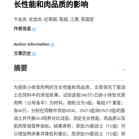
长性能和肉品质的影响
卞友庆, 史加龙, 纪荣超, 陈超, 江勇, 陈国宏
作者信息
+
Author information
+
文章历史
+
摘要
为提高小体型肉鸭的生长性能和肉品质，文章探究了膨润
土在饲料中的添加效果，试验选取540只1日龄小体型优质
肉鸭（公母各半）为材料，随机分为3组，每组3个重复，
各60只，分别在饲粮中添加0(CK)、2%(T1组)和5%(T2组)的膨
润土并开展50 d饲养对比试验，测定生长性能、肉品质以及
肌肉常规营养指标。结果表明：添加2%膨润土（T1组）可
以增加鸭体重并降低料重比；而添加5%膨润土（T2组）则