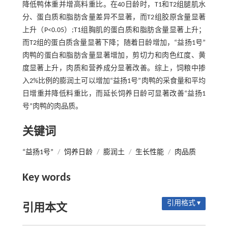
降低鸭体重并增高料重比。在40日龄时，T1和T2组腿肌水
分、蛋白质和脂肪含量差异不显著，而T2组胶原含量显著
上升（P<0.05）;T1组胸肌的蛋白质和脂肪含量显著上升；
而T2组的蛋白质含量显著下降；随着日龄增加，“益扬1号”
肉鸭的蛋白和脂肪含量显著增加，剪切力和肉色红度、黄
度显著上升，肉质和营养成分显著改善。综上，饲粮中掺
入2%比例的膨润土可以增加“益扬1号”肉鸭的采食量和平均
日增重并降低料重比，而延长饲养日龄可显著改善“益扬1
号”肉鸭的肉品质。
关键词
“益扬1号”
/
饲养日龄
/
膨润土
/
生长性能
/
肉品质
Key words
引用格式 ▾
引用本文