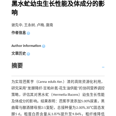
黑水虻幼虫生长性能及体成分的影
响
谢先中, 王永树, 卢梅, 唐南
作者信息
+
Author information
+
文章历史
+
摘要
为实现芭蕉芋（Canna edulis Ker.）渣的高效资源化利用，
研究采用“发酵降纤-豆粕补氮-花生油供能”的协同营养调控
策略，评估其对黑水虻（Hermetia illucens）幼虫生长性能
及体成分的影响。结果表明：芭蕉芋渣添加5.00%尿素，黑
曲霉与酿酒酵母按2:1复配，总接种量为2.00%,30℃固态发
酵5 d。粗蛋白质含量从3.87%提升至9.84%，粗纤维降低