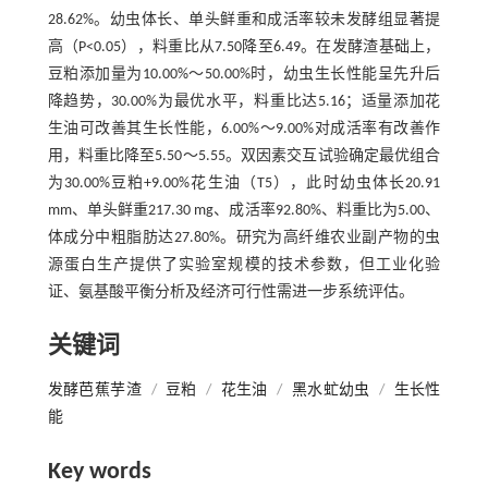
28.62%。幼虫体长、单头鲜重和成活率较未发酵组显著提
高（P<0.05），料重比从7.50降至6.49。在发酵渣基础上，
豆粕添加量为10.00%～50.00%时，幼虫生长性能呈先升后
降趋势，30.00%为最优水平，料重比达5.16；适量添加花
生油可改善其生长性能，6.00%～9.00%对成活率有改善作
用，料重比降至5.50～5.55。双因素交互试验确定最优组合
为30.00%豆粕+9.00%花生油（T5），此时幼虫体长20.91
mm、单头鲜重217.30 mg、成活率92.80%、料重比为5.00、
体成分中粗脂肪达27.80%。研究为高纤维农业副产物的虫
源蛋白生产提供了实验室规模的技术参数，但工业化验
证、氨基酸平衡分析及经济可行性需进一步系统评估。
关键词
发酵芭蕉芋渣
/
豆粕
/
花生油
/
黑水虻幼虫
/
生长性
能
Key words