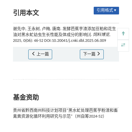
引用格式 ▾
引用本文
谢先中, 王永树, 卢梅, 唐南. 发酵芭蕉芋渣添加豆粕和花生
油对黑水虻幼虫生长性能及体成分的影响[J].
饲料博览
,
2025, 0(06): 46-52 DOI:10.20041/j.cnki.slbl.2025.06.009
上一篇
下一篇
基金资助
贵州省黔西南州科技计划项目“黑水虻处理芭蕉芋粉渣和畜
禽粪资源化循环利用研究与示范”（州自筹2024-52）