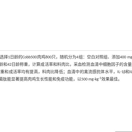
的Cobb500肉鸡800只，随机分为4组：空白对照组、添加400 mg·
日龄和42日龄称重，计算成活率和料肉比，采血检测血清中细胞因子的含
和成活率均有提高，料肉比降低；血清中的禽流感抗体水平，IL-1β和IL
-1
能显著提高肉鸡生长性能和免疫功能，以500 mg·kg
效果最佳。