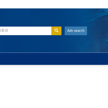
Adv search