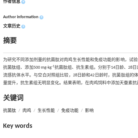
作者信息
+
Author information
+
文章历史
+
摘要
为研究不同添加剂量的抗菌肽对肉鸡生长性能和免疫功能的影响，试验选择1日龄
-1
抗菌肽组、添加500 mg·kg
抗菌肽组、抗生素组。分别于14日龄、28
流感抗体水平。与空白对照组比较，28日龄和42日龄时，抗菌肽组的体重
量提升，抗生素组无明显变化。结果表明，在肉鸡饲料中添加天蚕素抗菌肽
关键词
抗菌肽
/
肉鸡
/
生长性能
/
免疫功能
/
影响
Key words