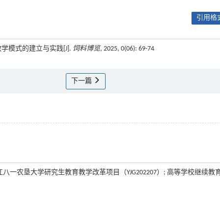
引用格式
教学模式的建立与实践[J].
饲料博览
, 2025, 0(06): 69-74
下一篇
黑龙江八一农垦大学研究生教育教学改革项目（YJG202207）; 高等学校继续教