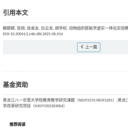
引用本文
解颖颖, 张旭, 张金友, 白云龙, 胡学权. 动物组织胚胎学虚实一体化实验
DOI:10.20041/j.cnki.slbl.2025.06.014
上一篇
基金资助
黑龙江八一农垦大学校教育教学研究课题（NDJY2219,NDJY2261）;
学改革研究项目（HJGYY202303004）