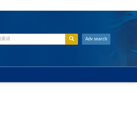
Adv search