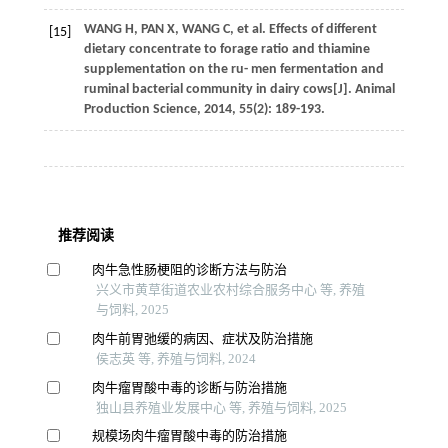
WANG
H
,
PAN
X
,
WANG
C
,
et al
. Effects of different
[15]
dietary concentrate to forage ratio and thiamine
supplementation on the ru- men fermentation and
ruminal bacterial community in dairy cows[J].
Animal
Production Science
,
2014
,
55
(2): 189-193.