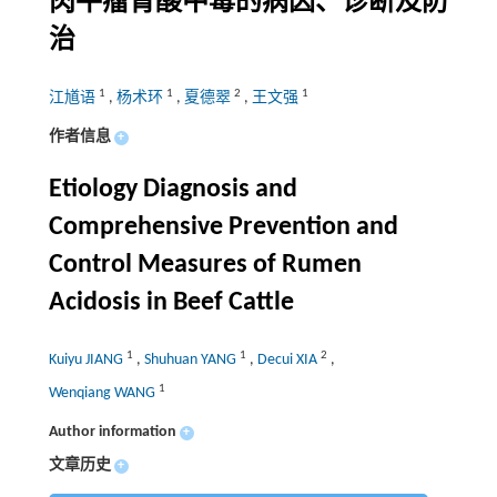
肉牛瘤胃酸中毒的病因、诊断及防
治
1
1
2
1
江馗语
,
杨术环
,
夏德翠
,
王文强
作者信息
+
Etiology Diagnosis and
Comprehensive Prevention and
Control Measures of Rumen
Acidosis in Beef Cattle
1
1
2
Kuiyu JIANG
,
Shuhuan YANG
,
Decui XIA
,
1
Wenqiang WANG
Author information
+
文章历史
+