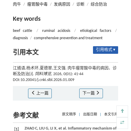
肉牛
/
瘤胃酸中毒
/
发病原因
/
诊断
/
综合防治
Key words
beef cattle
/
ruminal acidosis
/
etiological factors
/
diagnosis
/
comprehensive prevention and treatment
引用格式 ▾
引用本文
江馗语,杨术环,夏德翠,王文强. 肉牛瘤胃酸中毒的病因、诊
断及防治[J].
饲料博览
, 2026, 0(01): 41-44
DOI:10.20041/j.cnki.slbl.2026.01.009
上一篇
下一篇
参考文献
原文顺序
|
出版日期
|
本文引用
ZHAO
C
,
LIU
G
,
LI
X
,
et al
. Inflammatory mechanism of
[1]