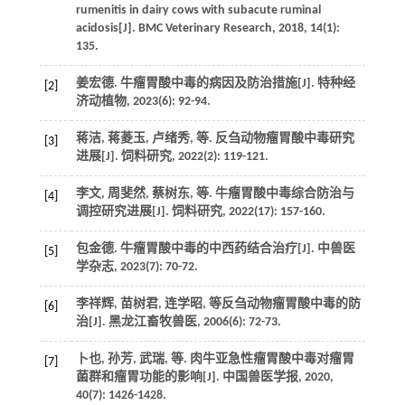
rumenitis in dairy cows with subacute ruminal
acidosis[J].
BMC Veterinary Research
,
2018
,
14
(1):
135.
姜宏德. 牛瘤胃酸中毒的病因及防治措施[J].
特种经
[2]
济动植物
,
2023
(6): 92-94.
蒋洁, 蒋菱玉, 卢绪秀,
等
. 反刍动物瘤胃酸中毒研究
[3]
进展[J].
饲料研究
,
2022
(2): 119-121.
李文, 周斐然, 蔡树东,
等
. 牛瘤胃酸中毒综合防治与
[4]
调控研究进展[J].
饲料研究
,
2022
(17): 157-160.
包金德. 牛瘤胃酸中毒的中西药结合治疗[J].
中兽医
[5]
学杂志
,
2023
(7): 70-72.
李祥辉, 苗树君, 连学昭, 等反刍动物瘤胃酸中毒的防
[6]
治[J].
黑龙江畜牧兽医
,
2006
(6): 72-73.
卜也, 孙芳, 武瑞,
等
. 肉牛亚急性瘤胃酸中毒对瘤胃
[7]
菌群和瘤胃功能的影响[J].
中国兽医学报
,
2020
,
40
(7): 1426-1428.