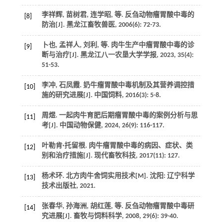
李祥辉, 苗树君, 连学昭,
等
. 反刍动物瘤胃酸中毒的
[8]
防治[J].
黑龙江畜牧兽医
,
2006
(6): 72-73.
卜也, 孟祥人, 刘利,
等
. 肉牛生产中瘤胃酸中毒的诊
[9]
断与治疗[J].
黑龙江八一农垦大学学报
,
2023
,
35
(4):
51-53.
李冲, 石凤霞. 奶牛瘤胃酸中毒机制及其营养调控措
[10]
施的研究进展[J].
中国饲料
,
2016
(3): 5-8.
周煜. 一起肉牛育肥后期瘤胃酸中毒的案例分析与思
[11]
考[J].
中国动物保健
,
2024
,
26
(9): 116-117.
叶勒肯·托留根. 肉牛瘤胃酸中毒的病因、症状、类
[12]
别和治疗措施[J].
现代畜牧科技
,
2017
(11): 127.
杨术环.
北方肉牛舍饲实用技术
[M]. 沈阳: 辽宁科学
[13]
技术出版社,
2021
.
张春华, 孙海洲, 胡红莲,
等
. 反刍动物瘤胃酸中毒研
[14]
究进展[J].
畜牧与饲料科学
,
2008
,
29
(6): 39-40.