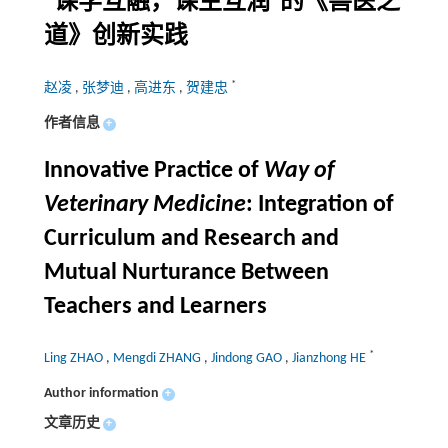
“课学互融，课生互润”的《兽医之
道》创新实践
*
赵凌
,
张梦迪
,
高进东
,
贺建忠
作者信息
+
Innovative Practice of
Way of
Veterinary Medicine
: Integration of
Curriculum and Research and
Mutual Nurturance Between
Teachers and Learners
*
Ling ZHAO
,
Mengdi ZHANG
,
Jindong GAO
,
Jianzhong HE
Author information
+
文章历史
+