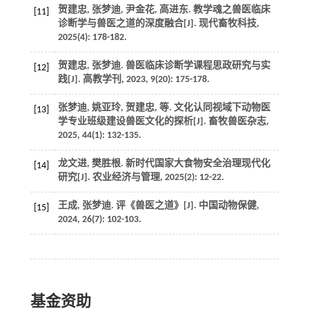
贺建忠, 张梦迪, 尹金花, 高进东. 教学魂之兽医临床
[11]
诊断学与兽医之道的深度融合[J].
现代畜牧科技
,
2025
(4): 178-182.
贺建忠, 张梦迪. 兽医临床诊断学课程思政研究与实
[12]
践[J].
高教学刊
,
2023
,
9
(20): 175-178.
张梦迪, 姚亚玲, 贺建忠,
等
. 文化认同视域下动物医
[13]
学专业班级建设兽医文化的探析[J].
畜牧兽医杂志
,
2025
,
44
(1): 132-135.
龙文进, 樊胜根. 新时代国家大食物安全治理现代化
[14]
研究[J].
农业经济与管理
,
2025
(2): 12-22.
王成, 张梦迪. 评《兽医之道》[J].
中国动物保健
,
[15]
2024
,
26
(7): 102-103.
基金资助