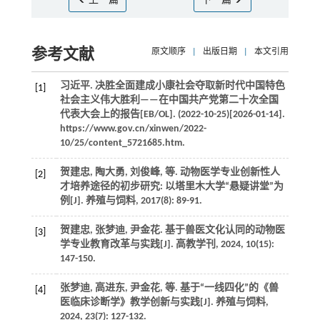
上一篇
下一篇
参考文献
原文顺序
|
出版日期
|
本文引用
习近平. 决胜全面建成小康社会夺取新时代中国特色
[1]
社会主义伟大胜利——在中国共产党第二十次全国
代表大会上的报告[EB/OL]. (2022-10-25)[2026-01-14].
https://www.gov.cn/xinwen/2022-
10/25/content_5721685.htm.
贺建忠, 陶大勇, 刘俊峰,
等
. 动物医学专业创新性人
[2]
才培养途径的初步研究: 以塔里木大学“悬疑讲堂”为
例[J].
养殖与饲料
,
2017
(8): 89-91.
贺建忠, 张梦迪, 尹金花. 基于兽医文化认同的动物医
[3]
学专业教育改革与实践[J].
高教学刊
,
2024
,
10
(15):
147-150.
张梦迪, 高进东, 尹金花,
等
. 基于“一线四化”的《兽
[4]
医临床诊断学》教学创新与实践[J].
养殖与饲料
,
2024
,
23
(7): 127-132.