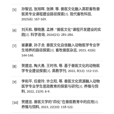
孙智远, 张旭晖, 张婷,
等
. 兽医文化融入高职畜牧兽
[5]
医类专业课程建设路径探索[J].
现代畜牧科技
,
2025
(6): 167-169.
刘天和, 穆晓惠, 孟婷. “兽医文化”课程开发建设的实
[6]
践[J].
科学咨询
,
2024
(21): 281-284.
崔豪豪, 孙子龙. 兽医文化自信融入动物医学专业学
[7]
生培养的路径探索[J].
畜牧兽医杂志
,
2023
,
42
(6):
144-146.
贺建忠, 陶大勇, 王时伟,
等
. 基于兽医文化的动物医
[8]
学专业建设探索[J].
高教学刊
,
2022
,
8
(12): 112-115.
李和平, 任俊玲, 许立阳,
等
. 兽医文化资源融入动物
[9]
医学专业学生思政教育的探索与研究[J].
养殖与饲
料
,
2022
,
21
(9): 6-9.
贺建忠. 兽医文学的“四化”在兽医教育中的应用[J].
[10]
养殖与饲料
,
2023
,
22
(10): 118-122.