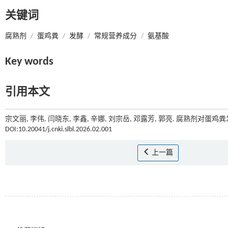
关键词
腐熟剂
/
蛋鸡粪
/
发酵
/
常规营养成分
/
氨基酸
Key words
引用本文
宗文丽, 李伟, 闫晓东, 李鑫, 辛娜, 刘宗岳, 邓露芳, 郭亮. 腐熟剂
DOI:10.20041/j.cnki.slbl.2026.02.001
上一篇