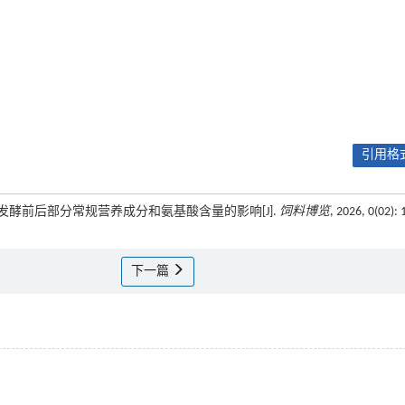
引用格式
对蛋鸡粪发酵前后部分常规营养成分和氨基酸含量的影响[J].
饲料博览
, 2026, 0(02): 
下一篇