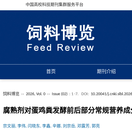
中国高校科技期刊集群服务平台
首页
期刊介绍
饲料博览
››
2026, Vol. 0
››
Issue (02)
: 1 -7.
DOI:
10.20041/j.cnki.slbl.202
腐熟剂对蛋鸡粪发酵前后部分常规营养成
宗文丽, 李伟, 闫晓东, 李鑫, 辛娜, 刘宗岳, 邓露芳, 郭亮