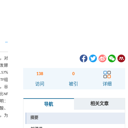
，对
发酵
57%
138
0
TF组
访问
被引
详细
），谷
比NF
表明：
相关文章
导航
酸、
，为
摘要