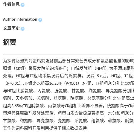
作者信息
+
Author information
+
文章历史
+
摘要
为探讨腐熟剂对蛋鸡粪发酵前后部分常规营养成分和氨基酸含量的影响
照组（CK组）采集发酵前的鸡粪样；自然发酵组（NF组）为不添加腐熟剂
处理，NF组与TF组均采集发酵后的鸡粪样。发酵15 d后，NF组、TF组水分分别
（P<0.01）,TF组比CK组高16.28%（P<0.01）;NF组、TF组粗灰分别比
与NF组比脯氨酸、丙氨酸、胱氨酸、甘氨酸、缬氨酸、异亮氨酸分别比NF组高32.43%
氨酸、天冬氨酸、苏氨酸、丝氨酸、酪氨酸、总氨基酸分别比NF组高12.00%、21.1
组高3.85%;TF组脯氨酸、丙氨酸与CK组相比差异不显著，胱氨酸高于CK组
蛋鸡粪经腐熟剂发酵处理后，粗蛋白质含量极显著提高，水分和粗灰分
甘氨酸、缬氨酸、异亮氨酸、亮氨酸、酪氨酸、组氨酸、赖氨酸、脯氨
其作为饲料原料开发利用提供了相关数据支持。