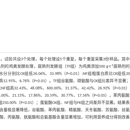
，试验共设3个处理，每个处理设5个重复，每个重复采集3份样品。其中
-1
的鸡粪发酵处理，腐熟剂发酵组（TF组）为鸡粪添加500 g·t
腐熟剂的
比CK组低26.06%、33.98%（P<0.01）;NF组粗蛋白质比CK组低20.
CK组高12.95%、6.76%（P<0.01）。TF组谷氨酸、缬氨酸与CK组比差异不显著；
、48.08%、600.00%、31.37%、42.42%、26.92%（P<0.01
5%、17.86%、20.59%、30.77%、17.56%（P<0.05），苯丙氨酸
250.00%（P<0.01）；蛋氨酸CK组、NF组与FK组之间差异不显著。结果
含量极显著降低，谷氨酸、苯丙氨酸、精氨酸、天冬氨酸、苏氨酸、丝氨
酸、丙氨酸、胱氨酸和总氨基酸含量显著增加，可利用营养成分得到改善