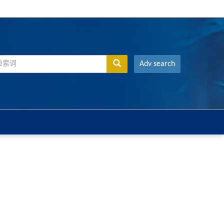
Adv search