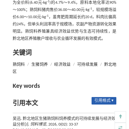
-1
为全价料(6.40元·kg
)的4.7%～9.4%，原料本地化率达90%
-1
～100%；熟饲料猪肉售价36.00～40.00元·kg
，较规模场溢
-1
价6.00～10.00元·kg
，虽育肥周期延长约20 d，料肉比偏高
约24%，但单头利润率高于规模场，农副产物资源转化效果
明显。熟饲料养殖兼具经济效益优势与生态可持续性，是
黔北地区养殖散户增收与农业循环发展的有效模式。
关键词
熟饲料
/
生猪饲养
/
经济效益
/
可持续发展
/
黔北地
区
Key words
引用格式 ▾
引用本文
吴迅. 黔北地区生猪熟饲料饲养模式的可持续发展与经济效
益分析[J].
饲料博览
, 2026, 0(02): 33-37