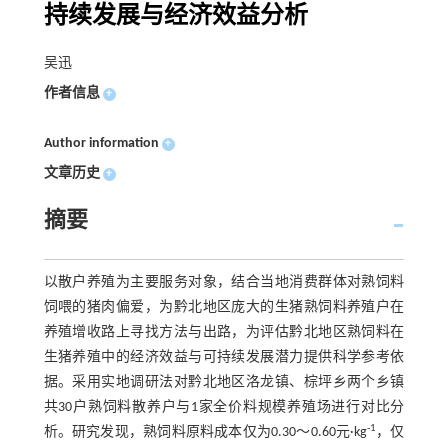
持续发展与经济效益分析
吴迅
作者信息
+
Author information
+
文章历史
+
摘要
以散户养殖为主要服务对象，结合当地消费群体对熟饲料
饲喂的猪肉偏爱，为黔北地区庞大的生猪熟饲料养殖户在
养殖增收路上寻找方法与出路，为评估黔北地区熟饲料在
生猪养殖中的经济效益与可持续发展潜力提供科学参考依
据。采用实地调研法对黔北地区洛龙镇、棕坪乡两个乡镇
共30户熟饲料散养户与1家全价料规模养殖场进行对比分
-1
析。研究发现，熟饲料原料成本仅为0.30～0.60元·kg
，仅