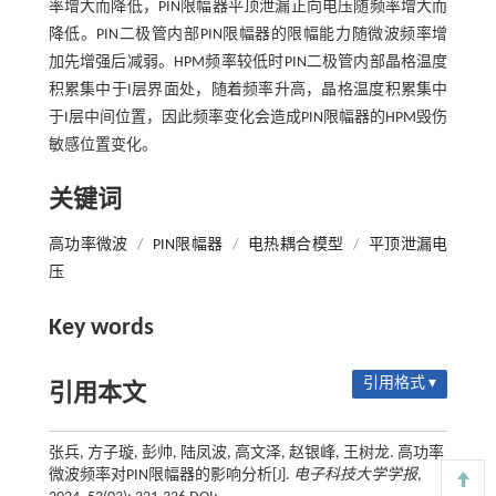
率增大而降低，PIN限幅器平顶泄漏正向电压随频率增大而
降低。PIN二极管内部PIN限幅器的限幅能力随微波频率增
加先增强后减弱。HPM频率较低时PIN二极管内部晶格温度
积累集中于I层界面处，随着频率升高，晶格温度积累集中
于I层中间位置，因此频率变化会造成PIN限幅器的HPM毁伤
敏感位置变化。
关键词
高功率微波
/
PIN限幅器
/
电热耦合模型
/
平顶泄漏电
压
Key words
引用格式 ▾
引用本文
张兵, 方子璇, 彭帅, 陆凤波, 高文泽, 赵银峰, 王树龙. 高功率
微波频率对PIN限幅器的影响分析[J].
电子科技大学学报
,