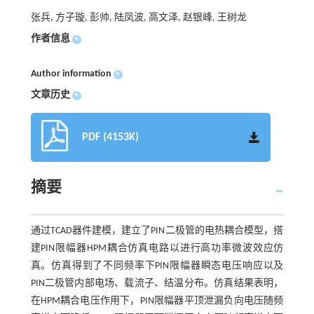
张兵, 方子璇, 彭帅, 陆凤波, 高文泽, 赵银峰, 王树龙
作者信息
+
Author information
+
文章历史
+
PDF (4153K)
摘要
通过TCAD器件建模，建立了PIN二极管的电热耦合模型，搭
建PIN限幅器HPM耦合仿真电路以进行高功率微波效应仿
真。仿真得到了不同频率下PIN限幅器瞬态电压响应以及
PIN二极管内部电场、载流子、结温分布。仿真结果表明，
在HPM耦合电压作用下，PIN限幅器平顶泄漏负向电压随频