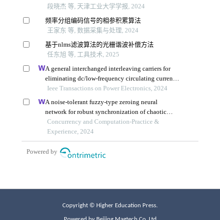
Copyright © Higher Education Press.
Powered by Beijing Magtech Co. Ltd