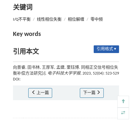
关键词
I/Q不平衡
/
线性相位失衡
/
相位解缠
/
零中频
Key words
引用格式 ▾
引用本文
向景睿, 田书林, 王厚军, 孟婕, 栗钰博. 同相正交信号相位失
衡补偿方法研究[J].
电子科技大学学报
, 2023, 52(04): 523-529
DOI:
上一篇
下一篇