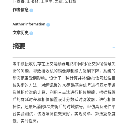
向景睿, 田书林, 王厚军, 孟婕, 栗钰博
作者信息
+
Author information
+
文章历史
+
摘要
零中频接收机存在正交混频器电路中同相/正交(I/Q)信号失
衡的问题，导致接收机的镜像抑制能力急剧下降，系统的
动态范围受到影响。设计了一种计算并补偿I/Q信号线性相
位失衡的方法，对解调后的I/Q两路基带信号进行互功率谱
及其相位谱的计算，利用三点法进行相位解缠，根据解缠
后的群延时差和相位偏置设计分数延时滤波器，进行相位
补偿，还原出消除I/Q失衡后的时域信号。经仿真及硬件平
台实验测试，该方法补偿效果好，实现简单、算法复杂度
低、实时性高。