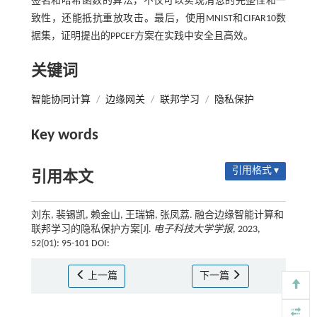
签名和哈希函数的算法，不仅可以实现消息的完整性和一
致性，还能抵抗重放攻击。最后，使用MNIST和CIFAR10数
据集，证明提出的PPCEF方案在实践中安全且高效。
关键词
智能协同计算
/
边缘网关
/
联邦学习
/
隐私保护
Key words
引用格式 ▾
引用本文
刘东, 裴锡凯, 赖金山, 王瑞锦, 张凤荔. 融合边缘智能计算和
联邦学习的隐私保护方案[J].
电子科技大学学报
, 2023,
52(01): 95-101 DOI:
上一篇
下一篇