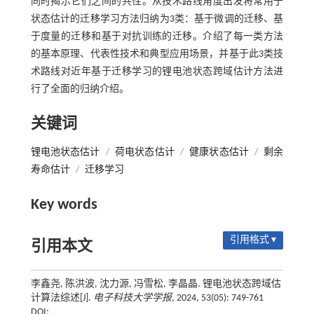
同时揭示它们之间的共性。从技术路线角度出发将常用于
状态估计的迁移学习方法归纳为3类：基于微调的迁移、基
于度量的迁移和基于对抗训练的迁移。介绍了每一类方法
的基本原理、代表性技术和典型应用场景，并基于此3类技
术路线对近年基于迁移学习的锂电池状态跨域估计方法进
行了全面的归纳介绍。
关键词
锂电池状态估计
/
荷电状态估计
/
健康状态估计
/
剩余
寿命估计
/
迁移学习
Key words
引用格式 ▾
引用本文
李鑫尧, 陈洪波, 沈力源, 冯雪松, 李晶晶. 锂电池状态跨域估
计算法综述[J].
电子科技大学学报
, 2024, 53(05): 749-761
DOI: