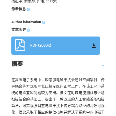
杨振中, 谢雨婷, 许潘, 邓帅荣
作者信息
+
Author information
+
文章历史
+
PDF (2030K)
摘要
在高压电子系统中，瞬态强电磁干扰会通过空间辐射、传
导耦合等方式影响低压控制区的正常工作，在该工况下系
统的电磁兼容问题较为突出。该文在时域电流测试与近场
扫描结合的基础上，提出了一种改进的人工智能近场扫描
算法，可实现强瞬态电磁干扰下传导耦合路径的高效可视
化，据此采取了相应的整改措施并解决了系统中的电磁干